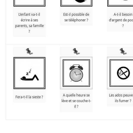
L’enfant va-t-il
Est-il possible de
A-t-il besoin
écrire à ses
se téléphoner ?
d’argent de po
parents, sa famille
?
?
A quelle heure se
Les ados peuve
Fera-t-il la sieste ?
lève et se couche-t-
ils fumer ?
il ?